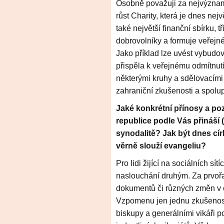
Osobně považuji za nejvýznam
růst Charity, která je dnes nej
také největší finanční sbírku, 
dobrovolníky a formuje veřejné 
Jako příklad lze uvést vybudo
přispěla k veřejnému odmítnut
některými kruhy a sdělovacím
zahraniční zkušenosti a spolu
Jaké konkrétní přínosy a poz
republice podle Vás přináší 
synodalitě? Jak být dnes cír
věrně slouží evangeliu?
Pro lidi žijící na sociálních sít
naslouchání druhým. Za prvoř
dokumentů či různých změn v c
Vzpomenu jen jednu zkušenos
biskupy a generálními vikáři p