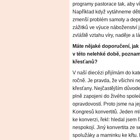
programy pastorace tak, aby 
Například když vytáhneme děti
zmenší problém samoty a depre
zážitků ve výuce náboženství j
zvláště vztahu víry, naděje a lá
Máte nějaké doporučení, jak
v této nelehké době, pozna
křesťanů?
V naší diecézi přijímám do ka
ročně. Je pravda, že všichni n
křesťany. Nejčastějším důvodem
plně zapojeni do živého spole
opravdovostí. Proto jsme na j
Kongresů konvertitů. Jeden ml
ke konverzi, řekl: hledal jsem ř
nespokojí. Jiný konvertita ze s
spolužáky a maminku ke křtu.