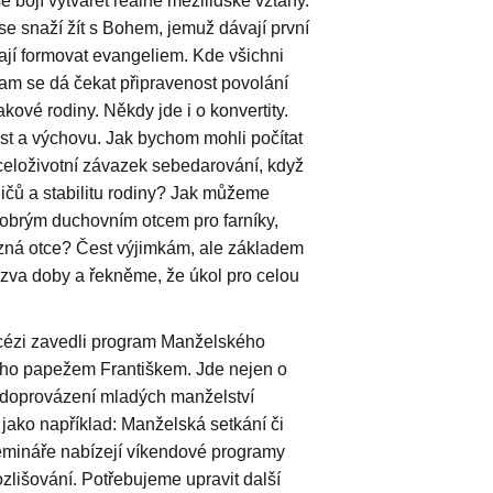
se bojí vytvářet reálné mezilidské vztahy.
 se snaží žít s Bohem, jemuž dávají první
hají formovat evangeliem. Kde všichni
Tam se dá čekat připravenost povolání
kové rodiny. Někdy jde i o konvertity.
 a výchovu. Jak bychom mohli počítat
 celoživotní závazek sebedarování, když
čů a stabilitu rodiny? Jak můžeme
obrým duchovním otcem pro farníky,
ezná otce? Čest výjimkám, ale základem
výzva doby a řekněme, že úkol pro celou
cézi zavedli program Manželského
o papežem Františkem. Jde nejen o
 o doprovázení mladých manželství
jako například: Manželská setkání či
mináře nabízejí víkendové programy
zlišování. Potřebujeme upravit další