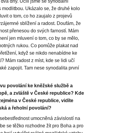
a dva dny. Učili jsme se synodální
 modlitbou. Ukázalo se, že druhé kolo
uvit o tom, co ho zaujalo z projevů
zájemné sblížení a radost. Doufám, že
enost přenesou do svých farností. Mám
není jen mluvení o tom, co by se mělo,
ochotných rukou. Co pomůže plakat nad
přetížení, když se nikdo nenabídne ke
í? Mám radost z míst, kde se lidi učí
aké zapojit. Tam nese synodalita první
ovu povolání ke kněžské službě a
pě, a zvláště v České republice? Kde
zejména v České republice, vidíte
ká a řeholní povolání?
sebestřednost umocněná závislostí na
sebe se těžko rozhodne žít pro Boha a pro