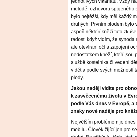
jednotlivých vikariátů. Vždy n
metodě rozhovoru spojeného s
bylo nejtěžší, kdy měl každý ml
druhých. Prvním plodem bylo v
aspoň někteří kněží tuto zkuš
radost, když vidím, že synoda 
ale otevírání očí a zapojení 
nedostatkem kněží, kteří jsou 
službě kostelníka či vedení dět
vidět a podle svých možností t
plody.
Jakou naději vidíte pro obn
k zasvěcenému životu v Evro
podle Vás dnes v Evropě, a 
znaky nové naděje pro kněžs
Největším problémem je dnes 
mobilu. Člověk žijící jen pro 