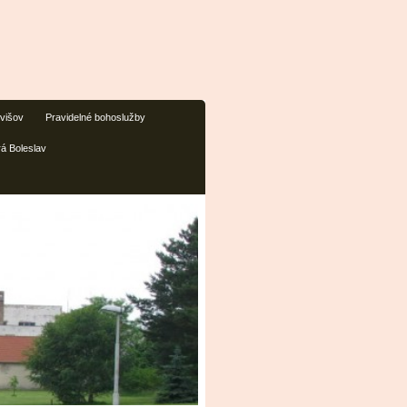
ivišov
Pravidelné bohoslužby
rá Boleslav