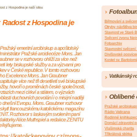
st z Hospodina je naší silou
Fotoalbu
 Radost z Hospodina je
Biřmování a svěcení
Otryby, návštěva b
Slavnost ve Staré B
Svěcení zvonu Nejsv
Fotoarchiv
Pražský emeritní arcibiskup a apoštolský
Slavnostní svěcení
ministrátor Pražské arcidiecéze Mons. Jan
Divišovské posvíce
aubner se v rozhovoru ohlíží za více než
Kostel sv. Bartolom
iceti lety biskupské služby a za výzvami pro
rkev v České republice. V tomto rozhovoru
ho Excelence Mons. Jan Graubner
Vatikánský r
kapituluje více než tři desetiletí své biskupské
užby, hovoří o proměnách české společnosti,
vztazích mezi církví a státem, o výzvách
Oblíbené
oblasti duchovních povolání i o misijní naději
o dnešní Evropu. Mons. Graubner rozhovor
Pražské arcibiskups
skytl francouzskému katolickému magazínu
Rádio Vaticana
NIT. Rozhovor s laskavým svolením paní
Rodinné knihkupec
daktorky Alice Muthspiel a redakce ZENITU
Domácí zdravotní 
eřejňujeme.
Vlašimská charita
Tříkrálová sbírka
ttps://katolickenoviny.cz/mons-