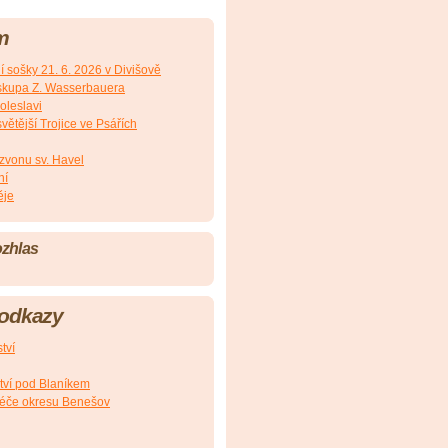
m
 sošky 21. 6. 2026 v Divišově
iskupa Z. Wasserbauera
oleslavi
ětější Trojice ve Psářích
 zvonu sv. Havel
ní
ěje
ozhlas
 odkazy
tví
tví pod Blaníkem
péče okresu Benešov