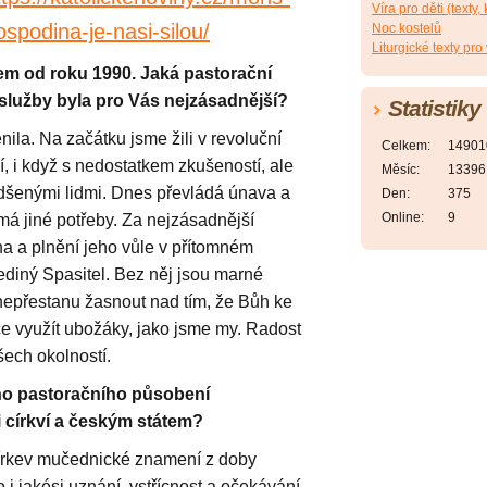
Víra pro děti (texty
spodina-je-nasi-silou/
Noc kostelů
Liturgické texty pro
pem od roku 1990
.
Jaká pastorační
služby byla pro Vás nejzásadnější?
Statistiky
nila. Na začátku jsme žili v revoluční
Celkem:
14901
, i když s nedostatkem zkušeností, ale
Měsíc:
13396
dšenými lidmi. Dnes převládá únava a
Den:
375
Online:
9
má jiné potřeby. Za nejzásadnější
a a plnění jeho vůle v přítomném
ediný Spasitel. Bez něj jsou marné
nepřestanu žasnout nad tím, že Bůh ke
e využít ubožáky, jako jsme my. Radost
šech okolností.
ho pastoračního působení
 církví a českým státem?
írkev mučednické znamení z doby
i jakési uznání, vstřícnost a očekávání.