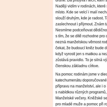
druhé. Ba přibývá i těch, kteří 
Naději vidím v rodinách, které
místo. Kde se velcí i malí nec
slouží druhým, kde je radost. 
zaslechnout i přijmout. Znám ta
Nesmíme podceňovat dědičnost
s tím, že se dítě rozhodne pro
nezná manželskou věrnost rodi
čekat, že budoucí kněz bude d
když vyrostl jen s matkou a n
zůstává pravidlo. To je silná 
členskou základnu církve.
Na pomoc rodinám jsme v die
katechumenátu doporučovanéh
přípravu na manželství, ale i
s nabídkou různých programů, 
Manželské večery. Kněžské se
pro mladé muže a pomoc při ro