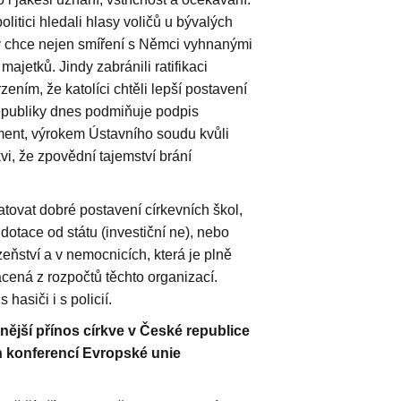
litici hledali hlasy voličů u bývalých
v chce nejen smíření s Němci vyhnanými
 majetků. Jindy zabránili ratifikaci
ením, že katolíci chtěli lepší postavení
republiky dnes podmiňuje podpis
ament, výrokem Ústavního soudu kvůli
vi, že zpovědní tajemství brání
atovat dobré postavení církevních škol,
dotace od státu (investiční ne), nebo
ňství a v nemocnicích, která je plně
cená z rozpočtů těchto organizací.
hasiči i s policií.
ější přínos církve v České republice
 konferencí Evropské unie