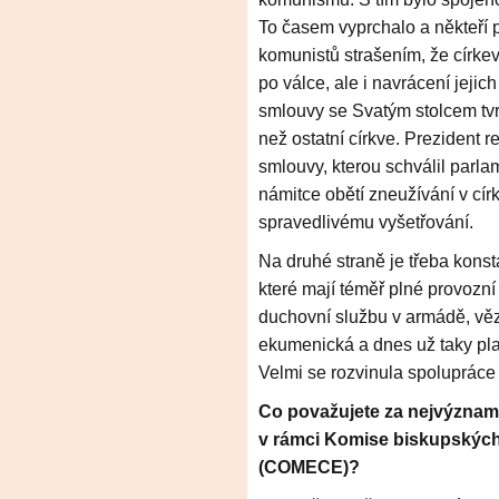
To časem vyprchalo a někteří po
komunistů strašením, že círke
po válce, ale i navrácení jejich
smlouvy se Svatým stolcem tvrz
než ostatní církve. Prezident 
smlouvy, kterou schválil parl
námitce obětí zneužívání v círk
spravedlivému vyšetřování.
Na druhé straně je třeba konst
které mají téměř plné provozní 
duchovní službu v armádě, věze
ekumenická a dnes už taky pla
Velmi se rozvinula spolupráce s 
Co považujete za nejvýznamn
v rámci Komise biskupských
(COMECE)?