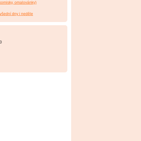
, komisky, omalovánky)
 všední dny i neděle
0