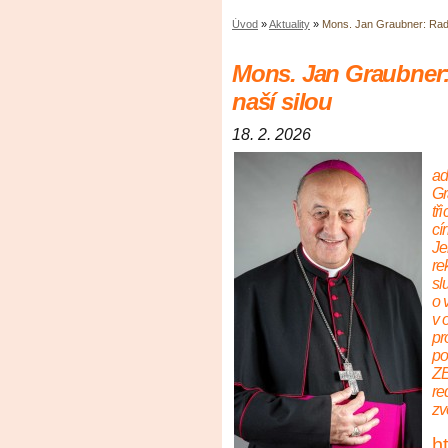
Úvod
»
Aktuality
»
Mons. Jan Graubner: Rado
Mons. Jan Graubner:
naší silou
18. 2. 2026
ad
Gr
tř
cí
Je
re
sl
o 
v 
pr
po
ZE
re
zv
h