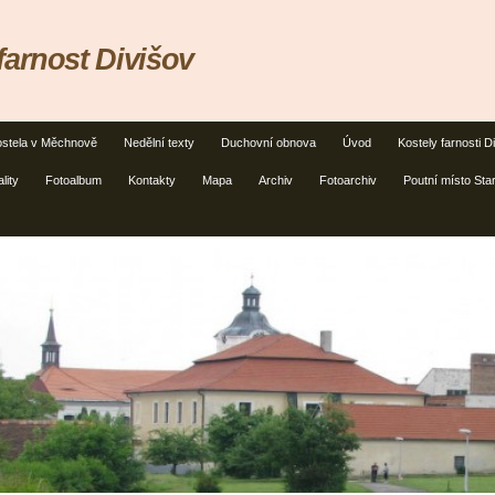
farnost Divišov
stela v Měchnově
Nedělní texty
Duchovní obnova
Úvod
Kostely farnosti D
lity
Fotoalbum
Kontakty
Mapa
Archiv
Fotoarchiv
Poutní místo Sta