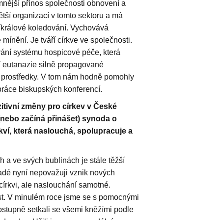
nější přínos společnosti obnovení a
větší organizací v tomto sektoru a má
tříkrálové koledování. Vychovává
mínění. Je tváří církve ve společnosti.
vání systému hospicové péče, která
í eutanazie silně propagované
i prostředky. V tom nám hodně pomohly
práce biskupských konferencí.
itivní změny pro církev v České
(nebo začíná přinášet) synoda o
kví, která naslouchá, spolupracuje a
ích a ve svých bublinách je stále těžší
adé nyní nepovažuji vznik nových
írkvi, ale naslouchání samotné.
t. V minulém roce jsme se s pomocnými
ostupně setkali se všemi kněžími podle