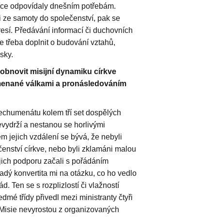
více odpovídaly dnešním potřebám.
 ze samoty do společenství, pak se
sí. Předávání informací či duchovních
e třeba doplnit o budování vztahů,
sky.
 obnovit misijní dynamiku církve
menané válkami a pronásledováním
techumenátu kolem tří set dospělých
evydrží a nestanou se horlivými
 jejich vzdálení se bývá, že nebyli
čenství církve, nebo byli zklamáni malou
ejich podporu začali s pořádáním
adý konvertita mi na otázku, co ho vedlo
ád. Ten se s rozplizlostí či vlažností
edmé třídy přivedl mezi ministranty čtyři
 Misie nevyrostou z organizovaných