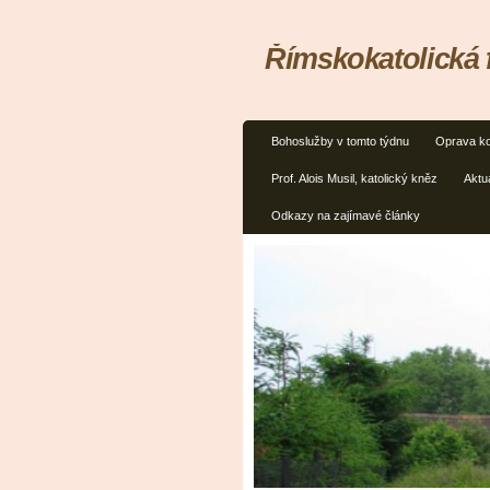
Římskokatolická 
Bohoslužby v tomto týdnu
Oprava ko
Prof. Alois Musil, katolický kněz
Aktua
Odkazy na zajímavé články