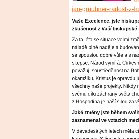
jan-graubner-radost-z-ho
Vaše Excelence, jste bisku
zkušenost z Vaší biskupské 
Za ta léta se situace velmi změ
náladě plné naděje a budování
se spoustou dobré vůle a s na
skepse. Národ vymírá. Církev 
považuji soustředěnost na Boh
okamžiku. Kristus je opravdu j
všechny naše projekty. Nikdy 
svému dílu záchrany světa chc
z Hospodina je naší silou za v
Jaké změny jste během své
zaznamenal ve vztazích mezi
V devadesátých letech měla c
komunismu. S tím bylo spojeno 