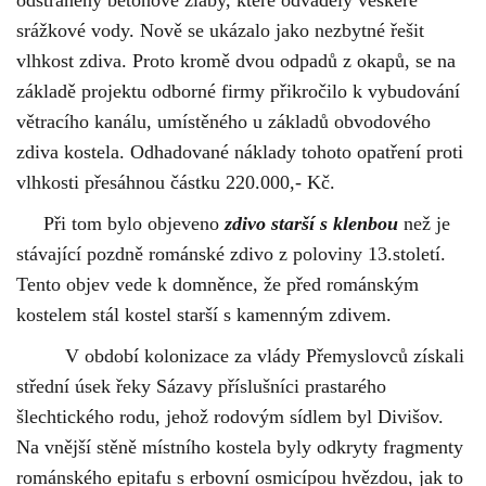
odstraněny betonové žlaby, které odváděly veškeré
srážkové vody. Nově se ukázalo jako nezbytné řešit
vlhkost zdiva. Proto kromě dvou odpadů z okapů, se na
základě projektu odborné firmy přikročilo k vybudování
větracího kanálu, umístěného u základů obvodového
zdiva kostela. Odhadované náklady tohoto opatření proti
vlhkosti přesáhnou částku 220.000,- Kč.
Při tom bylo objeveno
zdivo starší s klenbou
než je
stávající pozdně románské zdivo z poloviny 13.století.
Tento objev vede k domněnce, že před románským
kostelem stál kostel starší s kamenným zdivem.
V období kolonizace za vlády Přemyslovců získali
střední úsek řeky Sázavy příslušníci prastarého
šlechtického rodu, jehož rodovým sídlem byl Divišov.
Na vnější stěně místního kostela byly odkryty fragmenty
románského epitafu s erbovní osmicípou hvězdou, jak to