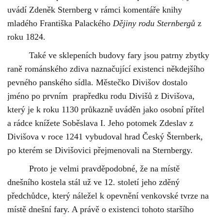
uvádí Zdeněk Sternberg v rámci komentáře knihy
mladého Františka Palackého
Dějiny rodu Sternbergů
z
roku 1824.
Také ve sklepeních budovy fary jsou patrny zbytky
raně románského zdiva naznačující existenci někdejšího
pevného panského sídla. Městečko Divišov dostalo
jméno po prvním prapředku rodu Divišů z Divišova,
který je k roku 1130 průkazně uváděn jako osobní přítel
a rádce knížete Soběslava I. Jeho potomek Zdeslav z
Divišova v roce 1241 vybudoval hrad Český Šternberk,
po kterém se Divišovici přejmenovali na Sternbergy.
Proto je velmi pravděpodobné, že na místě
dnešního kostela stál už ve 12. století jeho zděný
předchůdce, který náležel k opevnění venkovské tvrze na
místě dnešní fary. A právě o existenci tohoto staršího