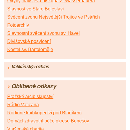
Otryby, návštěva biskupa Z. Wasserbauera
Slavnost ve Staré Boleslavi
Svěcení zvonu Nejsvětější Trojice ve Psářích
Fotoarchiv
Slavnostní svěcení zvonu sv. Havel
Divišovské posvícení
Kostel sv. Bartoloměje
Vatikánský rozhlas
Oblíbené odkazy
Pražské arcibiskupství
Rádio Vaticana
Rodinné knihkupectví pod Blaníkem
Domácí zdravotní péče okresu Benešov
Vlašimská charita