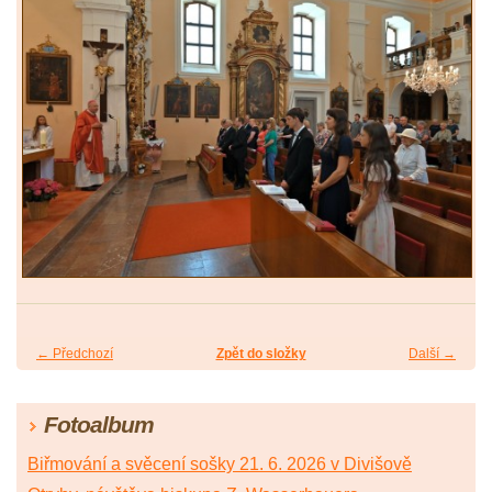
← Předchozí
Zpět do složky
Další →
Fotoalbum
Biřmování a svěcení sošky 21. 6. 2026 v Divišově