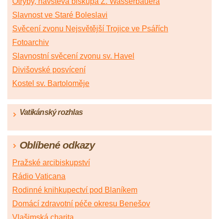
Otryby, návštěva biskupa Z. Wasserbauera
Slavnost ve Staré Boleslavi
Svěcení zvonu Nejsvětější Trojice ve Psářích
Fotoarchiv
Slavnostní svěcení zvonu sv. Havel
Divišovské posvícení
Kostel sv. Bartoloměje
Vatikánský rozhlas
Oblíbené odkazy
Pražské arcibiskupství
Rádio Vaticana
Rodinné knihkupectví pod Blaníkem
Domácí zdravotní péče okresu Benešov
Vlašimská charita