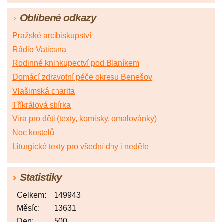
Oblíbené odkazy
Pražské arcibiskupství
Rádio Vaticana
Rodinné knihkupectví pod Blaníkem
Domácí zdravotní péče okresu Benešov
Vlašimská charita
Tříkrálová sbírka
Víra pro děti (texty, komisky, omalovánky)
Noc kostelů
Liturgické texty pro všední dny i neděle
Statistiky
Celkem:
149943
Měsíc:
13631
Den:
500