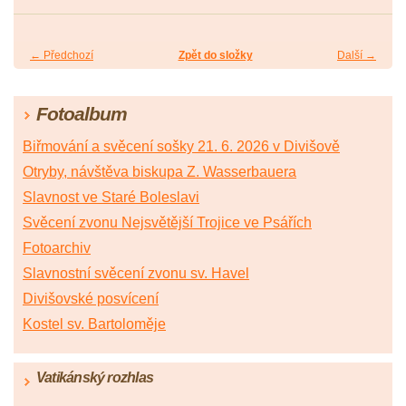
← Předchozí
Zpět do složky
Další →
Fotoalbum
Biřmování a svěcení sošky 21. 6. 2026 v Divišově
Otryby, návštěva biskupa Z. Wasserbauera
Slavnost ve Staré Boleslavi
Svěcení zvonu Nejsvětější Trojice ve Psářích
Fotoarchiv
Slavnostní svěcení zvonu sv. Havel
Divišovské posvícení
Kostel sv. Bartoloměje
Vatikánský rozhlas