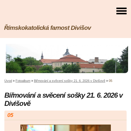
Římskokatolická farnost Divišov
Úvod
»
Fotoalbum
»
Biřmování a svěcení sošky 21. 6. 2026 v Divišově
»
05
Biřmování a svěcení sošky 21. 6. 2026 v
Divišově
05