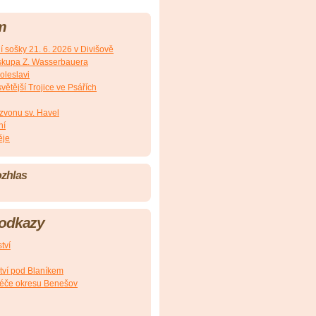
m
 sošky 21. 6. 2026 v Divišově
iskupa Z. Wasserbauera
oleslavi
ětější Trojice ve Psářích
 zvonu sv. Havel
ní
ěje
ozhlas
 odkazy
tví
tví pod Blaníkem
péče okresu Benešov