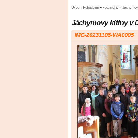
Úvod
»
Fotoalbum
»
Fotoarchiv
»
Jáchymovy
Jáchymovy křtiny v 
IMG-20231108-WA0005