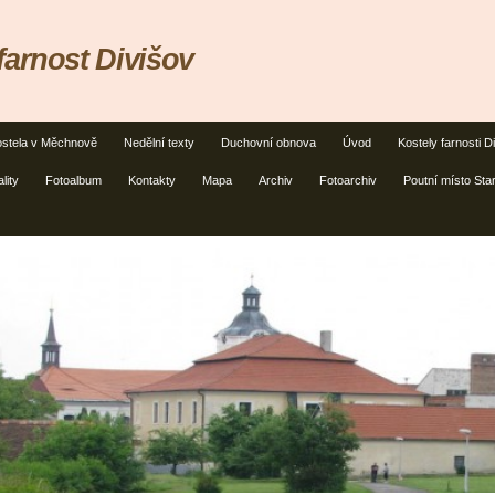
farnost Divišov
stela v Měchnově
Nedělní texty
Duchovní obnova
Úvod
Kostely farnosti D
lity
Fotoalbum
Kontakty
Mapa
Archiv
Fotoarchiv
Poutní místo Sta