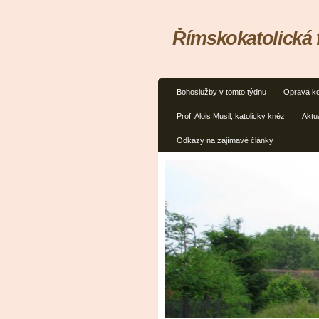
Římskokatolická 
Bohoslužby v tomto týdnu
Oprava ko
Prof. Alois Musil, katolický kněz
Aktua
Odkazy na zajímavé články