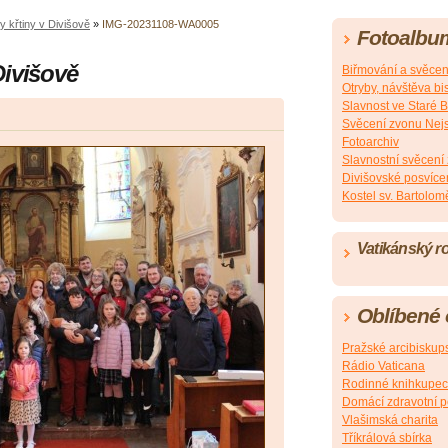
 křtiny v Divišově
»
IMG-20231108-WA0005
Fotoalbu
Divišově
Biřmování a svěcení
Otryby, návštěva b
Slavnost ve Staré B
Svěcení zvonu Nejsv
Fotoarchiv
Slavnostní svěcení
Divišovské posvíce
Kostel sv. Bartolom
Vatikánský r
Oblíbené
Pražské arcibiskups
Rádio Vaticana
Rodinné knihkupec
Domácí zdravotní 
Vlašimská charita
Tříkrálová sbírka