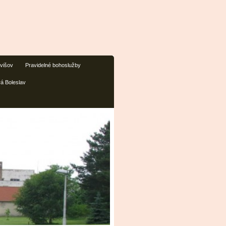
ivišov
Pravidelné bohoslužby
rá Boleslav