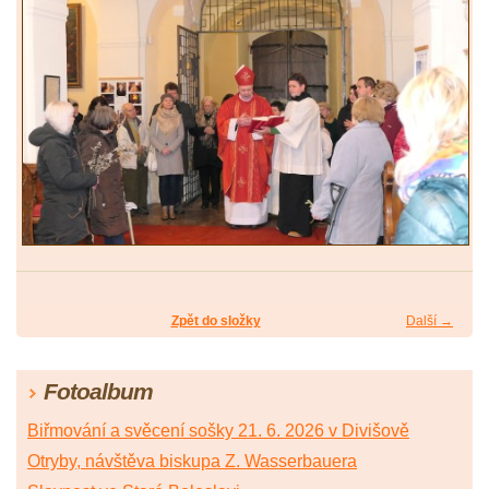
Zpět do složky
Další →
Fotoalbum
Biřmování a svěcení sošky 21. 6. 2026 v Divišově
Otryby, návštěva biskupa Z. Wasserbauera