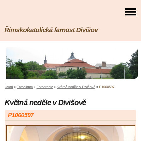
Římskokatolická farnost Divišov
Úvod
»
Fotoalbum
»
Fotoarchiv
»
Květná neděle v Divišově
»
P1060597
Květná neděle v Divišově
P1060597