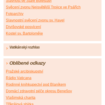
Slavnost ve Staré Boleslavi
Svěcení zvonu Nejsvětější Trojice ve Psářích
Fotoarchiv
Slavnostní svěcení zvonu sv. Havel
Divišovské posvícení
Kostel sv. Bartoloměje
Vatikánský rozhlas
Oblíbené odkazy
Pražské arcibiskupství
Rádio Vaticana
Rodinné knihkupectví pod Blaníkem
Domácí zdravotní péče okresu Benešov
Vlašimská charita
Tříkrálová sbírka