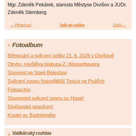
Mgr. Zdeněk Pekárek, starosta Městyse Divišov a JUDr.
Zdeněk Sternberg
← Předchozí
Zpět do složky
Další →
Fotoalbum
Biřmování a svěcení sošky 21. 6. 2026 v Divišově
Otryby, návštěva biskupa Z. Wasserbauera
Slavnost ve Staré Boleslavi
Svěcení zvonu Nejsvětější Trojice ve Psářích
Fotoarchiv
Slavnostní svěcení zvonu sv. Havel
Divišovské posvícení
Kostel sv. Bartoloměje
Vatikánský rozhlas