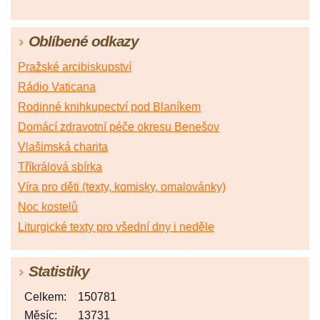
Oblíbené odkazy
Pražské arcibiskupství
Rádio Vaticana
Rodinné knihkupectví pod Blaníkem
Domácí zdravotní péče okresu Benešov
Vlašimská charita
Tříkrálová sbírka
Víra pro děti (texty, komisky, omalovánky)
Noc kostelů
Liturgické texty pro všední dny i neděle
Statistiky
Celkem:
150781
Měsíc:
13731