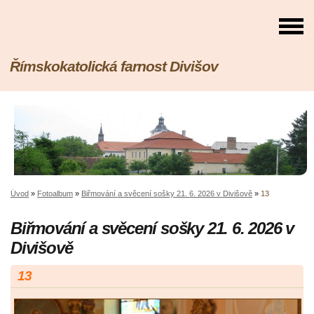
Římskokatolická farnost Divišov
Úvod
»
Fotoalbum
»
Biřmování a svěcení sošky 21. 6. 2026 v Divišově
»
13
Biřmování a svěcení sošky 21. 6. 2026 v
Divišově
13