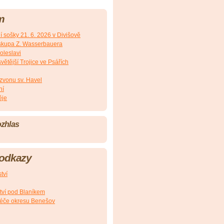
m
 sošky 21. 6. 2026 v Divišově
iskupa Z. Wasserbauera
oleslavi
ětější Trojice ve Psářích
 zvonu sv. Havel
ní
ěje
ozhlas
 odkazy
tví
tví pod Blaníkem
péče okresu Benešov