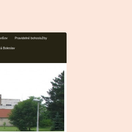
ivišov
Pravidelné bohoslužby
rá Boleslav