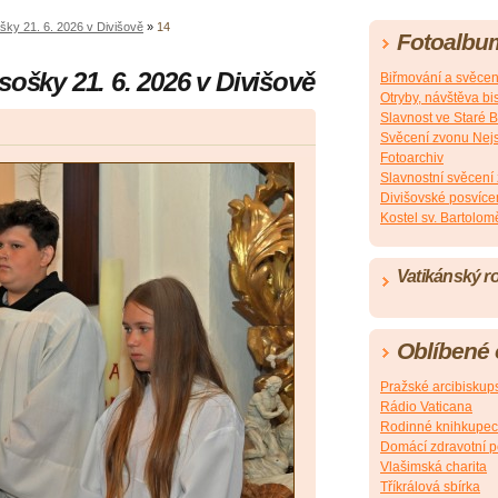
šky 21. 6. 2026 v Divišově
»
14
Fotoalbu
sošky 21. 6. 2026 v Divišově
Biřmování a svěcení
Otryby, návštěva b
Slavnost ve Staré B
Svěcení zvonu Nejsv
Fotoarchiv
Slavnostní svěcení
Divišovské posvíce
Kostel sv. Bartolom
Vatikánský r
Oblíbené
Pražské arcibiskups
Rádio Vaticana
Rodinné knihkupec
Domácí zdravotní 
Vlašimská charita
Tříkrálová sbírka