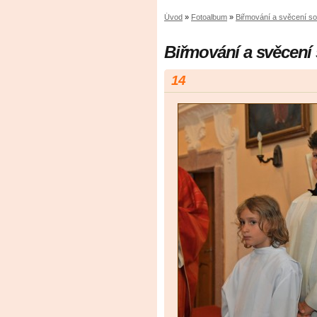
Úvod
»
Fotoalbum
»
Biřmování a svěcení so
Biřmování a svěcení 
14