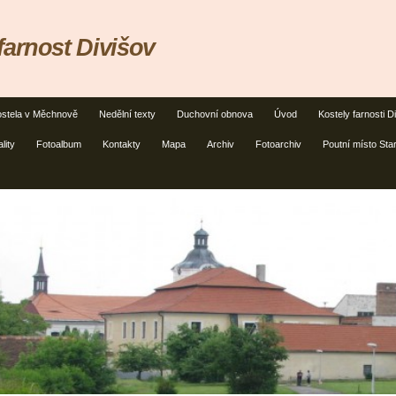
farnost Divišov
stela v Měchnově
Nedělní texty
Duchovní obnova
Úvod
Kostely farnosti D
lity
Fotoalbum
Kontakty
Mapa
Archiv
Fotoarchiv
Poutní místo Sta