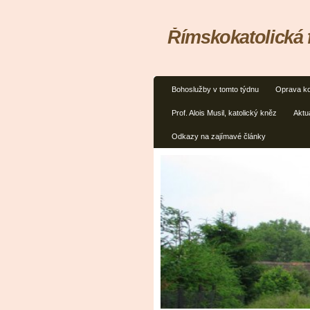
Římskokatolická 
Bohoslužby v tomto týdnu
Oprava ko
Prof. Alois Musil, katolický kněz
Aktua
Odkazy na zajímavé články